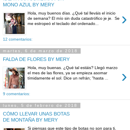
MONO AZUL BY MERY
›
Hola, muy buenos días. ¿Qué tal lleváis el inicio
de semana? El mío sin duda catastrófico je je. Se
me estropeó el teclado del ordenado...
12 comentarios:
martes, 6 de marzo de 2018
FALDA DE FLORES BY MERY
Hola, muy buenas. ¿Qué tal estáis? Llegó marzo
›
el mes de las flores, ya se empieza asomar
tímidamente el sol. Dice un refrán; "hasta ...
9 comentarios:
lunes, 5 de febrero de 2018
CÓMO LLEVAR UNAS BOTAS
DE MONTAÑA BY MERY
Si piensas que este tipo de botas no son para ti,