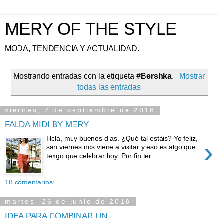
MERY OF THE STYLE
MODA, TENDENCIA Y ACTUALIDAD.
Mostrando entradas con la etiqueta
#Bershka
.
Mostrar
todas las entradas
viernes, 7 de septiembre de 2018
FALDA MIDI BY MERY
Hola, muy buenos días. ¿Qué tal estáis? Yo feliz,
›
san viernes nos viene a visitar y eso es algo que
tengo que celebrar hoy. Por fin ter...
18 comentarios:
martes, 26 de junio de 2018
IDEA PARA COMBINAR UN