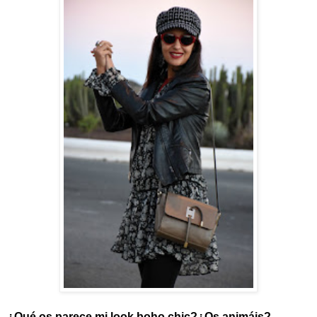
¿Qué os parece mi look boho chic?¿Os animáis?.