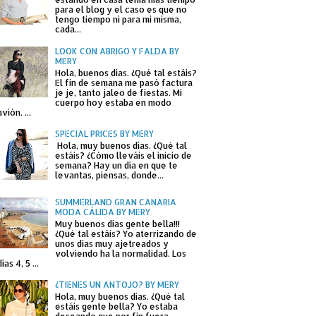
para el blog y el caso es que no
tengo tiempo ni para mi misma,
cada...
LOOK CON ABRIGO Y FALDA BY
MERY
Hola, buenos días. ¿Qué tal estáis?
El fin de semana me pasó factura
je je, tanto jaleo de fiestas. Mi
cuerpo hoy estaba en modo
avión. ...
SPECIAL PRICES BY MERY
Hola, muy buenos días. ¿Qué tal
estáis? ¿Cómo lleváis el inicio de
semana? Hay un día en que te
levantas, piensas, donde...
SUMMERLAND GRAN CANARIA
MODA CÁLIDA BY MERY
Muy buenos días gente bella!!!
¿Qué tal estáis? Yo aterrizando de
unos días muy ajetreados y
volviendo ha la normalidad. Los
días 4, 5 ...
¿TIENES UN ANTOJO? BY MERY
Hola, muy buenos días. ¿Qué tal
estáis gente bella? Yo estaba