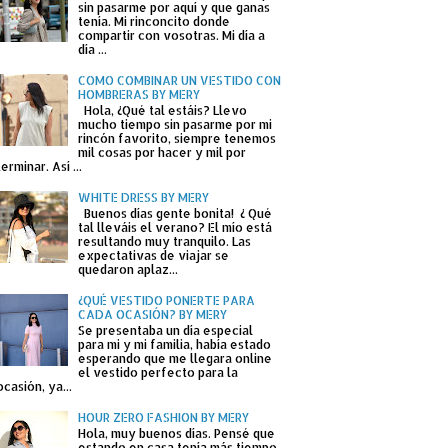
sin pasarme por aquí y que ganas
tenía. Mi rinconcito donde
compartir con vosotras. Mi día a
día ...
COMO COMBINAR UN VESTIDO CON
HOMBRERAS BY MERY
Hola, ¿Qué tal estáis? Llevo
mucho tiempo sin pasarme por mi
rincón favorito, siempre tenemos
mil cosas por hacer y mil por
terminar. Así ...
WHITE DRESS BY MERY
Buenos días gente bonita! ¿ Qué
tal lleváis el verano? El mío está
resultando muy tranquilo. Las
expectativas de viajar se
quedaron aplaz...
¿QUÉ VESTIDO PONERTE PARA
CADA OCASIÓN? BY MERY
Se presentaba un día especial
para mi y mi familia, había estado
esperando que me llegara online
el vestido perfecto para la
ocasión, ya...
HOUR ZERO FASHION BY MERY
Hola, muy buenos días. Pensé que
estando en casa tenía más tiempo