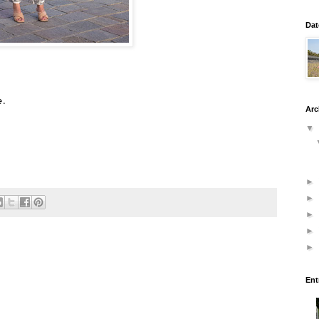
Dat
.
Arc
▼
►
►
►
►
►
Ent