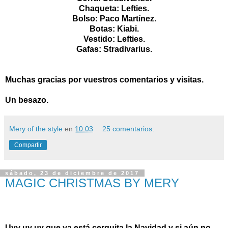
Chaqueta: Lefties.
Bolso: Paco Martínez.
Botas: Kiabi.
Vestido: Lefties.
Gafas: Stradivarius.
Muchas gracias por vuestros comentarios y visitas.
Un besazo.
Mery of the style
en
10:03
25 comentarios:
Compartir
sábado, 23 de diciembre de 2017
MAGIC CHRISTMAS BY MERY
Uyy uy uy que ya está cerquita la Navidad y si aún no