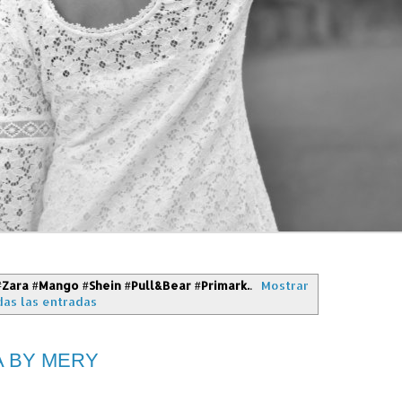
#Zara #Mango #Shein #Pull&Bear #Primark.
.
Mostrar
das las entradas
A BY MERY