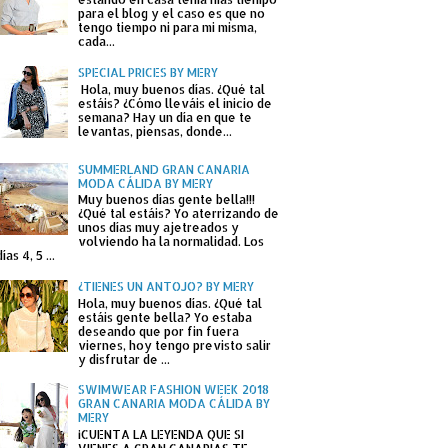
para el blog y el caso es que no
tengo tiempo ni para mi misma,
cada...
SPECIAL PRICES BY MERY
Hola, muy buenos días. ¿Qué tal
estáis? ¿Cómo lleváis el inicio de
semana? Hay un día en que te
levantas, piensas, donde...
SUMMERLAND GRAN CANARIA
MODA CÁLIDA BY MERY
Muy buenos días gente bella!!!
¿Qué tal estáis? Yo aterrizando de
unos días muy ajetreados y
volviendo ha la normalidad. Los
días 4, 5 ...
¿TIENES UN ANTOJO? BY MERY
Hola, muy buenos días. ¿Qué tal
estáis gente bella? Yo estaba
deseando que por fin fuera
viernes, hoy tengo previsto salir
y disfrutar de ...
SWIMWEAR FASHION WEEK 2018
GRAN CANARIA MODA CÁLIDA BY
MERY
¡CUENTA LA LEYENDA QUE SI