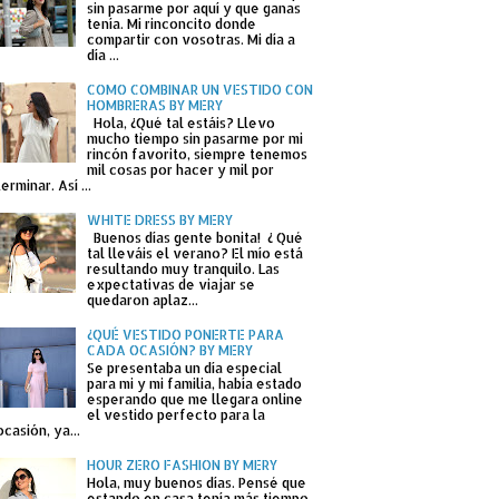
sin pasarme por aquí y que ganas
tenía. Mi rinconcito donde
compartir con vosotras. Mi día a
día ...
COMO COMBINAR UN VESTIDO CON
HOMBRERAS BY MERY
Hola, ¿Qué tal estáis? Llevo
mucho tiempo sin pasarme por mi
rincón favorito, siempre tenemos
mil cosas por hacer y mil por
terminar. Así ...
WHITE DRESS BY MERY
Buenos días gente bonita! ¿ Qué
tal lleváis el verano? El mío está
resultando muy tranquilo. Las
expectativas de viajar se
quedaron aplaz...
¿QUÉ VESTIDO PONERTE PARA
CADA OCASIÓN? BY MERY
Se presentaba un día especial
para mi y mi familia, había estado
esperando que me llegara online
el vestido perfecto para la
ocasión, ya...
HOUR ZERO FASHION BY MERY
Hola, muy buenos días. Pensé que
estando en casa tenía más tiempo