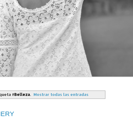
iqueta
#Belleza
.
Mostrar todas las entradas
MERY