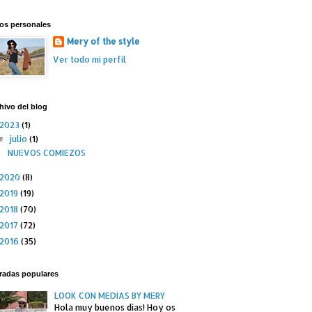
os personales
Mery of the style
Ver todo mi perfil
hivo del blog
2023
(1)
julio
(1)
▼
NUEVOS COMIEZOS
2020
(8)
2019
(19)
2018
(70)
2017
(72)
2016
(35)
radas populares
LOOK CON MEDIAS BY MERY
Hola muy buenos días! Hoy os