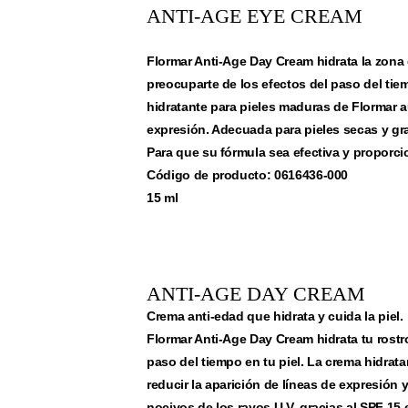
ANTI-AGE EYE CREAM
Flormar Anti-Age Day Cream hidrata la zona 
preocuparte de los efectos del paso del tie
hidratante para pieles maduras de Flormar au
expresión. Adecuada para pieles secas y gras
Para que su fórmula sea efectiva y proporcio
Código de producto: 0616436-000
15 ml
ANTI-AGE DAY CREAM
Crema anti-edad que hidrata y cuida la piel.
Flormar Anti-Age Day Cream hidrata tu rostr
paso del tiempo en tu piel. La crema hidrat
reducir la aparición de líneas de expresión 
nocivos de los rayos U.V. gracias al SPF 15