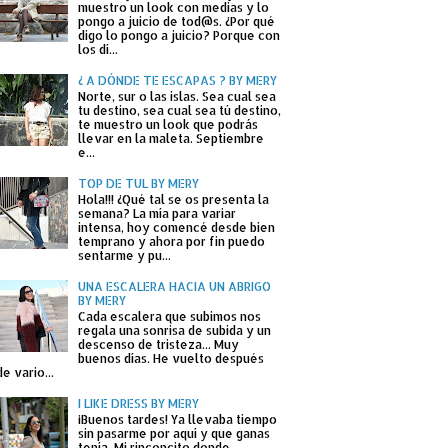
muestro un look con medias y lo
pongo a juicio de tod@s. ¿Por qué
digo lo pongo a juicio? Porque con
los dí...
¿ A DÓNDE TE ESCAPAS ? BY MERY
Norte, sur o las islas. Sea cual sea
tu destino, sea cual sea tú destino,
te muestro un look que podrás
llevar en la maleta. Septiembre
e...
TOP DE TUL BY MERY
Hola!!! ¿Qué tal se os presenta la
semana? La mía para variar
intensa, hoy comencé desde bien
temprano y ahora por fin puedo
sentarme y pu...
UNA ESCALERA HACIA UN ABRIGO
BY MERY
Cada escalera que subimos nos
regala una sonrisa de subida y un
descenso de tristeza... Muy
buenos días. He vuelto después
de vario...
I LIKE DRESS BY MERY
¡Buenos tardes! Ya llevaba tiempo
sin pasarme por aquí y que ganas
tenía. Mi rinconcito donde