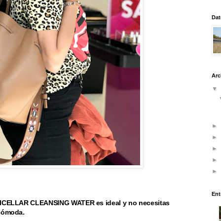
Dat
Arc
▼
►
►
►
►
►
Ent
n MICELLAR CLEANSING WATER es ideal y no necesitas
 cómoda.