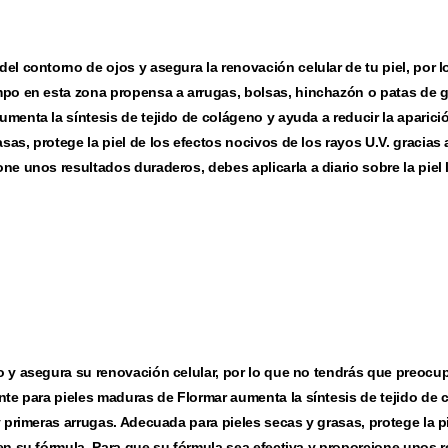
del contorno de ojos y asegura la renovación celular de tu piel, por 
mpo en esta zona propensa a arrugas, bolsas, hinchazón o patas de g
menta la síntesis de tejido de colágeno y ayuda a reducir la aparici
as, protege la piel de los efectos nocivos de los rayos U.V. gracias 
ne unos resultados duraderos, debes aplicarla a diario sobre la piel 
o y asegura su renovación celular, por lo que no tendrás que preocup
ante para pieles maduras de Flormar aumenta la síntesis de tejido de
y primeras arrugas. Adecuada para pieles secas y grasas, protege la pi
 en su fórmula. Para que su fórmula sea efectiva y proporcione unos 